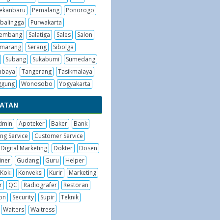
ekanbaru
Pemalang
Ponorogo
balingga
Purwakarta
embang
Salatiga
Sales
Salon
emarang
Serang
Sibolga
Subang
Sukabumi
Sumedang
abaya
Tangerang
Tasikmalaya
ggung
Wonosobo
Yogyakarta
BATAN
dmin
Apoteker
Baker
Bank
ng Service
Customer Service
Digital Marketing
Dokter
Dosen
iner
Gudang
Guru
Helper
Koki
Konveksi
Kurir
Marketing
r
QC
Radiografer
Restoran
on
Security
Supir
Teknik
Waiters
Waitress