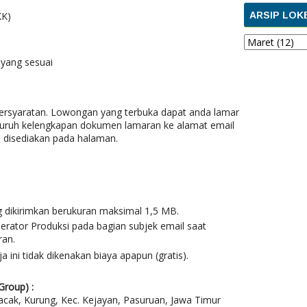
KK)
ARSIP LOK
 yang sesuai
persyaratan. Lowongan yang terbuka dapat anda lamar
uruh kelengkapan dokumen lamaran ke alamat email
h disediakan pada halaman.
g dikirimkan berukuran maksimal 1,5 MB.
rator Produksi pada bagian subjek email saat
ran.
a ini
tidak dikenakan biaya apapun (gratis).
Group) :
acak, Kurung, Kec. Kejayan, Pasuruan, Jawa Timur