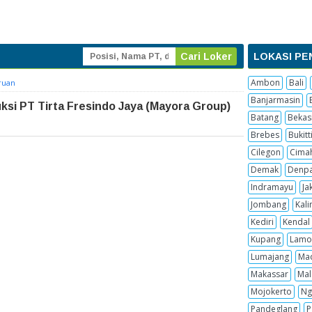
LOKASI PE
Ambon
Bali
ruan
Banjarmasin
si PT Tirta Fresindo Jaya (Mayora Group)
Batang
Bekas
Brebes
Bukitt
Cilegon
Cima
Demak
Denpa
Indramayu
Ja
Jombang
Kal
Kediri
Kendal
Kupang
Lamo
Lumajang
Ma
Makassar
Mal
Mojokerto
Ng
Pandeglang
P