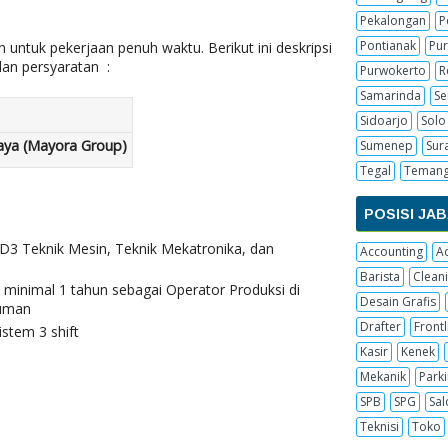
Pekalongan
P
Pontianak
Pur
tuk pekerjaan penuh waktu. Berikut ini deskripsi
dan persyaratan :
Purwokerto
R
Samarinda
S
Sidoarjo
Solo
Jaya (Mayora Group)
Sumenep
Sur
Tegal
Teman
POSISI JA
D3 Teknik Mesin, Teknik Mekatronika, dan
Accounting
A
Barista
Cleani
 minimal 1 tahun sebagai Operator Produksi di
Desain Grafis
numan
Drafter
Frontl
stem 3 shift
Kasir
Kenek
Mekanik
Parki
SPB
SPG
Sal
Teknisi
Toko