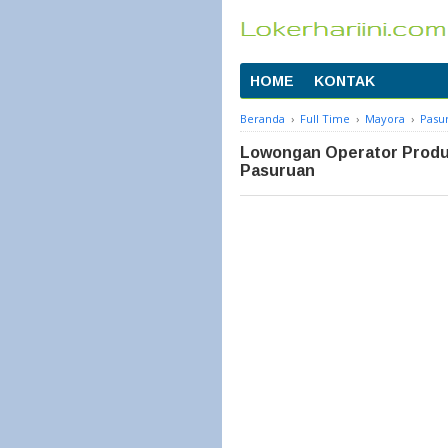
HOME
KONTAK
Beranda
›
Full Time
›
Mayora
›
Pasu
Lowongan Operator Produk
Pasuruan