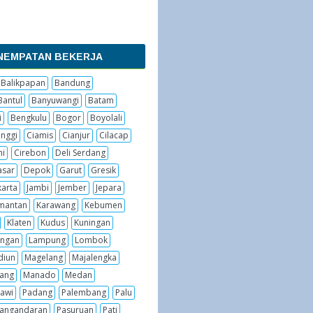
NEMPATAN BEKERJA
Balikpapan
Bandung
Bantul
Banyuwangi
Batam
i
Bengkulu
Bogor
Boyolali
inggi
Ciamis
Cianjur
Cilacap
hi
Cirebon
Deli Serdang
sar
Depok
Garut
Gresik
karta
Jambi
Jember
Jepara
imantan
Karawang
Kebumen
Klaten
Kudus
Kuningan
ngan
Lampung
Lombok
diun
Magelang
Majalengka
ang
Manado
Medan
awi
Padang
Palembang
Palu
angandaran
Pasuruan
Pati