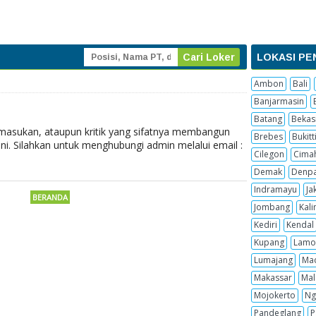
LOKASI PE
Ambon
Bali
Banjarmasin
Batang
Bekas
 masukan, ataupun kritik yang sifatnya membangun
Brebes
Bukitt
ni. Silahkan untuk menghubungi admin melalui email :
Cilegon
Cima
Demak
Denpa
Indramayu
Ja
BERANDA
Jombang
Kal
Kediri
Kendal
Kupang
Lamo
Lumajang
Ma
Makassar
Mal
Mojokerto
Ng
Pandeglang
P