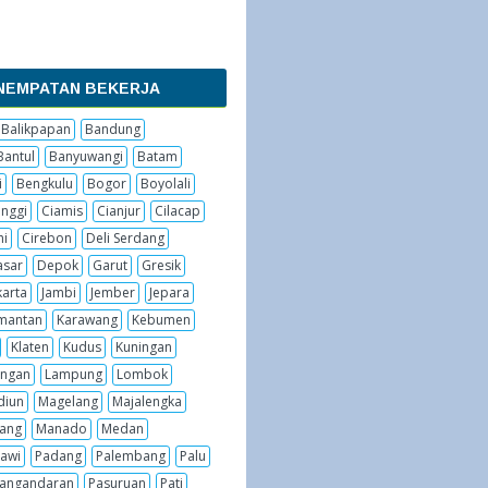
NEMPATAN BEKERJA
Balikpapan
Bandung
Bantul
Banyuwangi
Batam
i
Bengkulu
Bogor
Boyolali
inggi
Ciamis
Cianjur
Cilacap
hi
Cirebon
Deli Serdang
sar
Depok
Garut
Gresik
karta
Jambi
Jember
Jepara
imantan
Karawang
Kebumen
Klaten
Kudus
Kuningan
ngan
Lampung
Lombok
diun
Magelang
Majalengka
ang
Manado
Medan
awi
Padang
Palembang
Palu
angandaran
Pasuruan
Pati