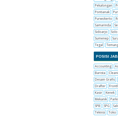
Pekalongan
P
Pontianak
Pur
Purwokerto
R
Samarinda
S
Sidoarjo
Solo
Sumenep
Sur
Tegal
Teman
POSISI JA
Accounting
A
Barista
Cleani
Desain Grafis
Drafter
Frontl
Kasir
Kenek
Mekanik
Parki
SPB
SPG
Sal
Teknisi
Toko