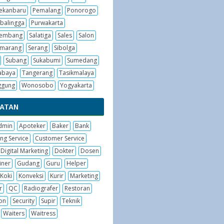
ekanbaru
Pemalang
Ponorogo
balingga
Purwakarta
embang
Salatiga
Sales
Salon
emarang
Serang
Sibolga
Subang
Sukabumi
Sumedang
abaya
Tangerang
Tasikmalaya
ggung
Wonosobo
Yogyakarta
BATAN
dmin
Apoteker
Baker
Bank
ng Service
Customer Service
Digital Marketing
Dokter
Dosen
iner
Gudang
Guru
Helper
Koki
Konveksi
Kurir
Marketing
r
QC
Radiografer
Restoran
on
Security
Supir
Teknik
Waiters
Waitress