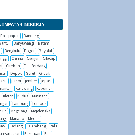
NEMPATAN BEKERJA
Balikpapan
Bandung
Bantul
Banyuwangi
Batam
i
Bengkulu
Bogor
Boyolali
inggi
Ciamis
Cianjur
Cilacap
hi
Cirebon
Deli Serdang
sar
Depok
Garut
Gresik
karta
Jambi
Jember
Jepara
imantan
Karawang
Kebumen
Klaten
Kudus
Kuningan
ngan
Lampung
Lombok
diun
Magelang
Majalengka
ang
Manado
Medan
awi
Padang
Palembang
Palu
angandaran
Pasuruan
Pati