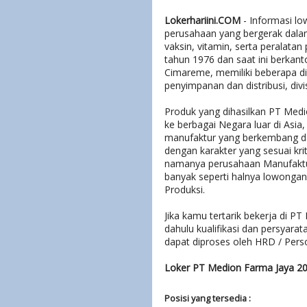
Lokerhariini.COM
- Informasi lo
perusahaan yang bergerak dala
vaksin, vitamin, serta peralatan
tahun 1976 dan saat ini berkan
Cimareme, memiliki beberapa divi
penyimpanan dan distribusi, divis
Produk yang dihasilkan PT Medi
ke berbagai Negara luar di Asia
manufaktur yang berkembang 
dengan karakter yang sesuai kr
namanya perusahaan Manufaktu
banyak seperti halnya lowongan
Produksi.
Jika kamu tertarik bekerja di PT 
dahulu kualifikasi dan persyara
dapat diproses oleh HRD / Perso
Loker PT Medion Farma Jaya 2
Posisi yang tersedia :