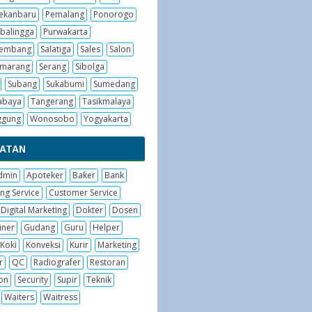
ekanbaru
Pemalang
Ponorogo
balingga
Purwakarta
embang
Salatiga
Sales
Salon
emarang
Serang
Sibolga
Subang
Sukabumi
Sumedang
abaya
Tangerang
Tasikmalaya
ggung
Wonosobo
Yogyakarta
BATAN
dmin
Apoteker
Baker
Bank
ng Service
Customer Service
Digital Marketing
Dokter
Dosen
iner
Gudang
Guru
Helper
Koki
Konveksi
Kurir
Marketing
r
QC
Radiografer
Restoran
on
Security
Supir
Teknik
Waiters
Waitress