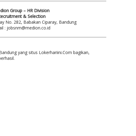
dion Group – HR Division
ecruitment & Selection
ray No. 282, Babakan Ciparay, Bandung
il : jobsnm@medion.co.id
Bandung yang situs Lokerhariini.Com bagikan,
rhasil.