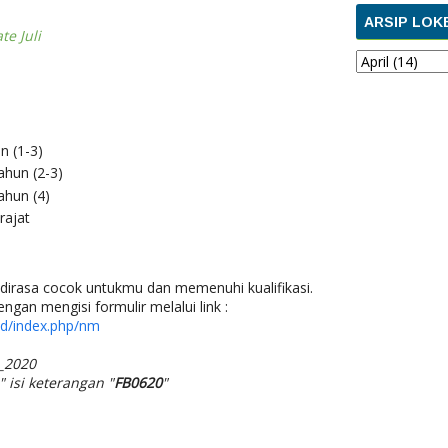
ARSIP LOK
te Juli
n (1-3)
ahun (2-3)
ahun (4)
rajat
s dirasa cocok untukmu dan memenuhi kualifikasi.
ngan mengisi formulir melalui link :
id/index.php/nm
l_2020
" isi keterangan "
FB0620
"