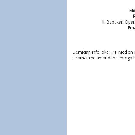
Me
R
Jl. Babakan Cipa
Ema
Demikian info loker PT Medion 
selamat melamar dan semoga be