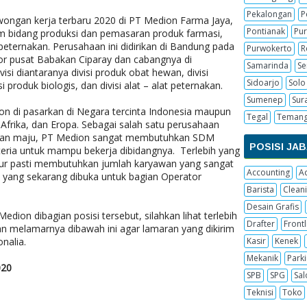
Pekalongan
P
wongan kerja terbaru 2020 di PT Medion Farma Jaya,
Pontianak
Pur
m bidang produksi dan pemasaran produk farmasi,
 peternakan. Perusahaan ini didirikan di Bandung pada
Purwokerto
R
tor pusat Babakan Ciparay dan cabangnya di
Samarinda
S
si diantaranya divisi produk obat hewan, divisi
Sidoarjo
Solo
i produk biologis, dan divisi alat – alat peternakan.
Sumenep
Sur
on di pasarkan di Negara tercinta Indonesia maupun
Tegal
Teman
, Afrika, dan Eropa. Sebagai salah satu perusahaan
dan maju, PT Medion sangat membutuhkan SDM
POSISI JA
iteria untuk mampu bekerja dibidangnya. Terlebih yang
r pasti membutuhkan jumlah karyawan yang sangat
Accounting
A
 yang sekarang dibuka untuk bagian Operator
Barista
Cleani
Desain Grafis
Medion dibagian posisi tersebut, silahkan lihat terlebih
Drafter
Frontl
tan melamarnya dibawah ini agar lamaran yang dikirim
nalia.
Kasir
Kenek
Mekanik
Parki
020
SPB
SPG
Sal
Teknisi
Toko