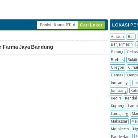
LOKASI PE
Ambon
Bali
Banjarmasin
n Farma Jaya Bandung
Batang
Bekas
Brebes
Bukitt
Cilegon
Cima
Demak
Denpa
Indramayu
Ja
Jombang
Kal
Kediri
Kendal
Kupang
Lamo
Lumajang
Ma
Makassar
Mal
Mojokerto
Ng
Pandeglang
P