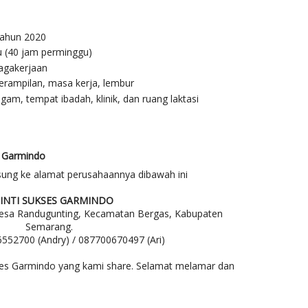
tahun 2020
tu (40 jam perminggu)
agakerjaan
terampilan, masa kerja, lembur
gam, tempat ibadah, klinik, dan ruang laktasi
s Garmindo
sung ke alamat perusahaannya dibawah ini
 INTI SUKSES GARMINDO
 Desa Randugunting, Kecamatan Bergas, Kabupaten
Semarang.
552700 (Andry) / 087700670497 (Ari)
kses Garmindo yang kami share. Selamat melamar dan