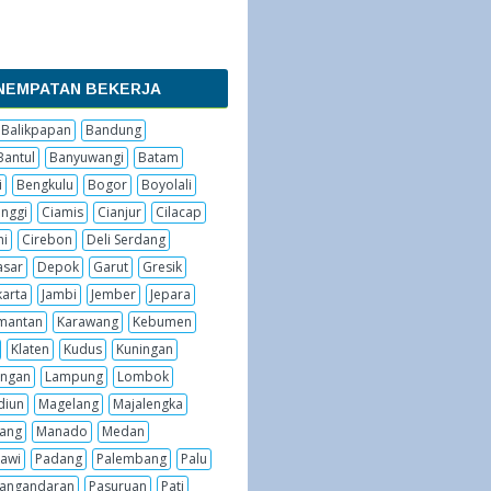
NEMPATAN BEKERJA
Balikpapan
Bandung
Bantul
Banyuwangi
Batam
i
Bengkulu
Bogor
Boyolali
inggi
Ciamis
Cianjur
Cilacap
hi
Cirebon
Deli Serdang
sar
Depok
Garut
Gresik
karta
Jambi
Jember
Jepara
imantan
Karawang
Kebumen
Klaten
Kudus
Kuningan
ngan
Lampung
Lombok
diun
Magelang
Majalengka
ang
Manado
Medan
awi
Padang
Palembang
Palu
angandaran
Pasuruan
Pati