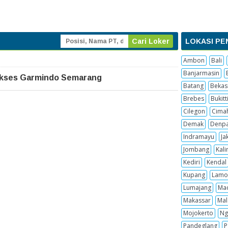
LOKASI PE
Ambon
Bali
Banjarmasin
Sukses Garmindo Semarang
Batang
Bekas
Brebes
Bukitt
Cilegon
Cima
Demak
Denpa
Indramayu
Ja
Jombang
Kal
Kediri
Kendal
Kupang
Lamo
Lumajang
Ma
Makassar
Mal
Mojokerto
Ng
Pandeglang
P