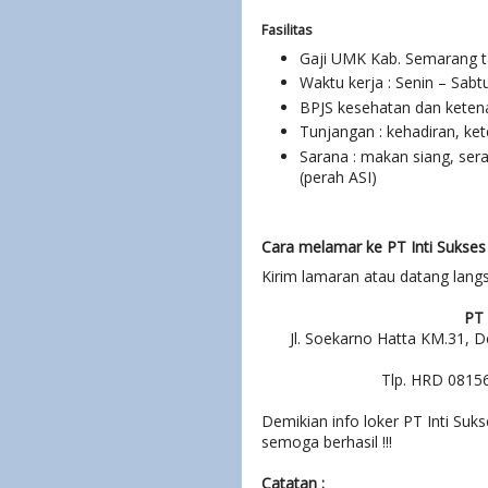
Fasilitas
Gaji UMK Kab. Semarang 
Waktu kerja : Senin – Sab
BPJS kesehatan dan keten
Tunjangan : kehadiran, ke
Sarana : makan siang, sera
(perah ASI)
Cara melamar ke PT Inti Sukse
Kirim lamaran atau datang lang
PT
Jl. Soekarno Hatta KM.31,
Tlp. HRD 08156
Demikian info loker PT Inti Su
semoga berhasil !!!
Catatan :