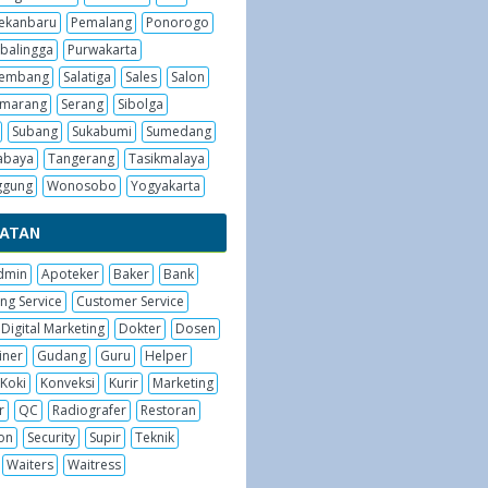
ekanbaru
Pemalang
Ponorogo
balingga
Purwakarta
embang
Salatiga
Sales
Salon
emarang
Serang
Sibolga
Subang
Sukabumi
Sumedang
abaya
Tangerang
Tasikmalaya
ggung
Wonosobo
Yogyakarta
BATAN
dmin
Apoteker
Baker
Bank
ng Service
Customer Service
Digital Marketing
Dokter
Dosen
iner
Gudang
Guru
Helper
Koki
Konveksi
Kurir
Marketing
r
QC
Radiografer
Restoran
on
Security
Supir
Teknik
Waiters
Waitress