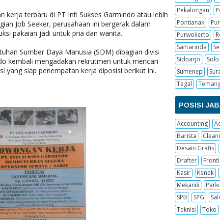
Pekalongan
P
n kerja terbaru di PT Inti Sukses Garmindo atau lebih
Pontianak
Pur
gian Job Seeker, perusahaan ini bergerak dalam
i pakaian jadi untuk pria dan wanita.
Purwokerto
R
Samarinda
S
uhan Sumber Daya Manusia (SDM) dibagian divisi
Sidoarjo
Solo
indo kembali mengadakan rekrutmen untuk mencari
si yang siap penempatan kerja diposisi berikut ini.
Sumenep
Sur
Tegal
Teman
POSISI JA
Accounting
A
Barista
Cleani
Desain Grafis
Drafter
Frontl
Kasir
Kenek
Mekanik
Parki
SPB
SPG
Sal
Teknisi
Toko