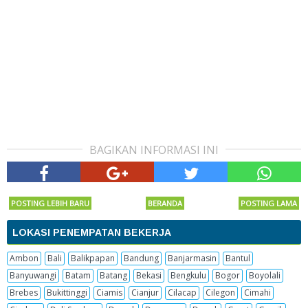
BAGIKAN INFORMASI INI
POSTING LEBIH BARU
BERANDA
POSTING LAMA
LOKASI PENEMPATAN BEKERJA
Ambon
Bali
Balikpapan
Bandung
Banjarmasin
Bantul
Banyuwangi
Batam
Batang
Bekasi
Bengkulu
Bogor
Boyolali
Brebes
Bukittinggi
Ciamis
Cianjur
Cilacap
Cilegon
Cimahi