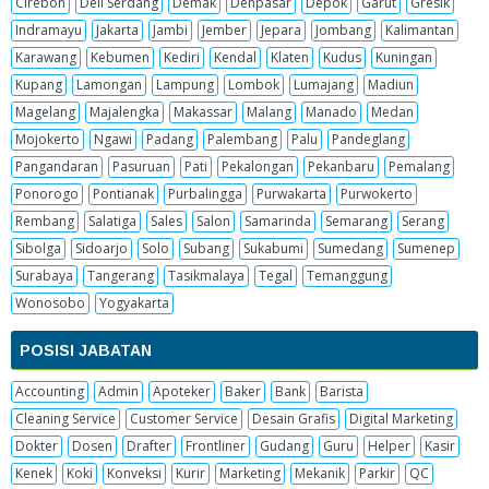
Cirebon
Deli Serdang
Demak
Denpasar
Depok
Garut
Gresik
Indramayu
Jakarta
Jambi
Jember
Jepara
Jombang
Kalimantan
Karawang
Kebumen
Kediri
Kendal
Klaten
Kudus
Kuningan
Kupang
Lamongan
Lampung
Lombok
Lumajang
Madiun
Magelang
Majalengka
Makassar
Malang
Manado
Medan
Mojokerto
Ngawi
Padang
Palembang
Palu
Pandeglang
Pangandaran
Pasuruan
Pati
Pekalongan
Pekanbaru
Pemalang
Ponorogo
Pontianak
Purbalingga
Purwakarta
Purwokerto
Rembang
Salatiga
Sales
Salon
Samarinda
Semarang
Serang
Sibolga
Sidoarjo
Solo
Subang
Sukabumi
Sumedang
Sumenep
Surabaya
Tangerang
Tasikmalaya
Tegal
Temanggung
Wonosobo
Yogyakarta
POSISI JABATAN
Accounting
Admin
Apoteker
Baker
Bank
Barista
Cleaning Service
Customer Service
Desain Grafis
Digital Marketing
Dokter
Dosen
Drafter
Frontliner
Gudang
Guru
Helper
Kasir
Kenek
Koki
Konveksi
Kurir
Marketing
Mekanik
Parkir
QC