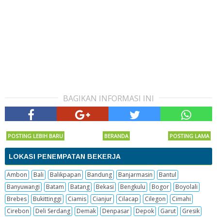
BAGIKAN INFORMASI INI
POSTING LEBIH BARU
BERANDA
POSTING LAMA
LOKASI PENEMPATAN BEKERJA
Ambon
Bali
Balikpapan
Bandung
Banjarmasin
Bantul
Banyuwangi
Batam
Batang
Bekasi
Bengkulu
Bogor
Boyolali
Brebes
Bukittinggi
Ciamis
Cianjur
Cilacap
Cilegon
Cimahi
Cirebon
Deli Serdang
Demak
Denpasar
Depok
Garut
Gresik