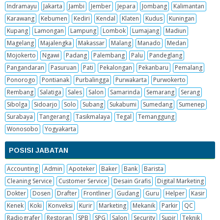
Indramayu
Jakarta
Jambi
Jember
Jepara
Jombang
Kalimantan
Karawang
Kebumen
Kediri
Kendal
Klaten
Kudus
Kuningan
Kupang
Lamongan
Lampung
Lombok
Lumajang
Madiun
Magelang
Majalengka
Makassar
Malang
Manado
Medan
Mojokerto
Ngawi
Padang
Palembang
Palu
Pandeglang
Pangandaran
Pasuruan
Pati
Pekalongan
Pekanbaru
Pemalang
Ponorogo
Pontianak
Purbalingga
Purwakarta
Purwokerto
Rembang
Salatiga
Sales
Salon
Samarinda
Semarang
Serang
Sibolga
Sidoarjo
Solo
Subang
Sukabumi
Sumedang
Sumenep
Surabaya
Tangerang
Tasikmalaya
Tegal
Temanggung
Wonosobo
Yogyakarta
POSISI JABATAN
Accounting
Admin
Apoteker
Baker
Bank
Barista
Cleaning Service
Customer Service
Desain Grafis
Digital Marketing
Dokter
Dosen
Drafter
Frontliner
Gudang
Guru
Helper
Kasir
Kenek
Koki
Konveksi
Kurir
Marketing
Mekanik
Parkir
QC
Radiografer
Restoran
SPB
SPG
Salon
Security
Supir
Teknik