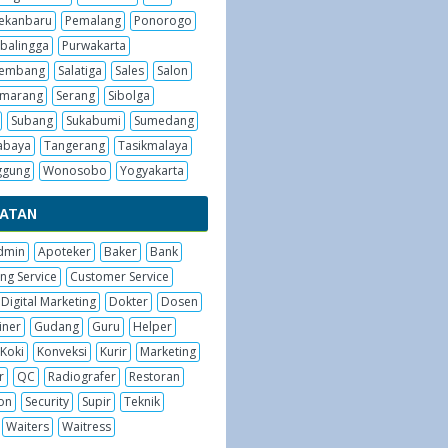
ekanbaru
Pemalang
Ponorogo
balingga
Purwakarta
embang
Salatiga
Sales
Salon
emarang
Serang
Sibolga
Subang
Sukabumi
Sumedang
abaya
Tangerang
Tasikmalaya
ggung
Wonosobo
Yogyakarta
BATAN
dmin
Apoteker
Baker
Bank
ng Service
Customer Service
Digital Marketing
Dokter
Dosen
iner
Gudang
Guru
Helper
Koki
Konveksi
Kurir
Marketing
r
QC
Radiografer
Restoran
on
Security
Supir
Teknik
Waiters
Waitress