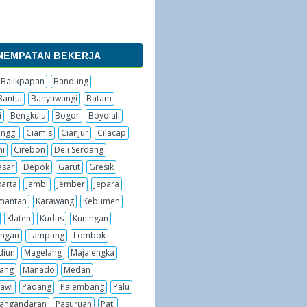
NEMPATAN BEKERJA
Balikpapan
Bandung
Bantul
Banyuwangi
Batam
i
Bengkulu
Bogor
Boyolali
inggi
Ciamis
Cianjur
Cilacap
hi
Cirebon
Deli Serdang
sar
Depok
Garut
Gresik
karta
Jambi
Jember
Jepara
imantan
Karawang
Kebumen
Klaten
Kudus
Kuningan
ngan
Lampung
Lombok
diun
Magelang
Majalengka
ang
Manado
Medan
awi
Padang
Palembang
Palu
angandaran
Pasuruan
Pati