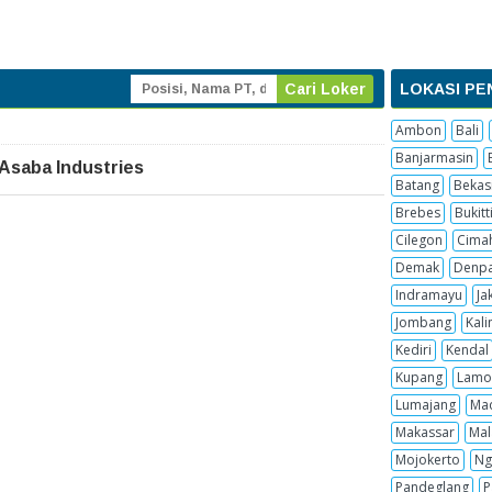
LOKASI PE
Ambon
Bali
Banjarmasin
Asaba Industries
Batang
Bekas
Brebes
Bukitt
Cilegon
Cima
Demak
Denpa
Indramayu
Ja
Jombang
Kal
Kediri
Kendal
Kupang
Lamo
Lumajang
Ma
Makassar
Mal
Mojokerto
Ng
Pandeglang
P