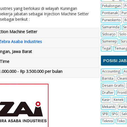
Pekalongan
P
stries yang berlokasi di wilayah Kuningan
Pontianak
Pur
kerja jabatan sebagai Injection Machine Setter
sebagai berikut :
Purwokerto
R
Samarinda
S
ction Machine Setter
Sidoarjo
Solo
Zebra Asaba Industries
Sumenep
Sur
Tegal
Teman
ingan, Jawa Barat
POSISI JA
 Time
.000.000 - Rp 3.500.000 per bulan
Accounting
A
Barista
Cleani
Desain Grafis
Drafter
Frontl
Kasir
Kenek
Mekanik
Parki
SPB
SPG
Sal
Teknisi
Toko