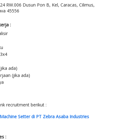
024 RW.006 Dusun Pon B, Kel, Caracas, Cilimus,
ava 45556
erja :
lisir
ku
 3x4
jika ada)
jaan (jika ada)
ya
nk recruitment berikut :
 Machine Setter di PT Zebra Asaba Industries
s :