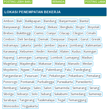
POSTING LEBIH BARU
BERANDA
POSTING LAMA
LOKASI PENEMPATAN BEKERJA
Ambon
Bali
Balikpapan
Bandung
Banjarmasin
Bantul
Banyuwangi
Batam
Batang
Bekasi
Bengkulu
Bogor
Boyolali
Brebes
Bukittinggi
Ciamis
Cianjur
Cilacap
Cilegon
Cimahi
Cirebon
Deli Serdang
Demak
Denpasar
Depok
Garut
Gresik
Indramayu
Jakarta
Jambi
Jember
Jepara
Jombang
Kalimantan
Karawang
Kebumen
Kediri
Kendal
Klaten
Kudus
Kuningan
Kupang
Lamongan
Lampung
Lombok
Lumajang
Madiun
Magelang
Majalengka
Makassar
Malang
Manado
Medan
Mojokerto
Ngawi
Padang
Palembang
Palu
Pandeglang
Pangandaran
Pasuruan
Pati
Pekalongan
Pekanbaru
Pemalang
Ponorogo
Pontianak
Purbalingga
Purwakarta
Purwokerto
Rembang
Salatiga
Sales
Salon
Samarinda
Semarang
Serang
Sibolga
Sidoarjo
Solo
Subang
Sukabumi
Sumedang
Sumenep
Surabaya
Tangerang
Tasikmalaya
Tegal
Temanggung
Wonosobo
Yogyakarta