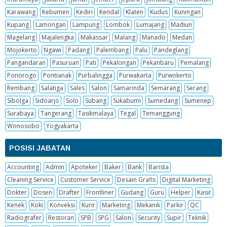
Karawang
Kebumen
Kediri
Kendal
Klaten
Kudus
Kuningan
Kupang
Lamongan
Lampung
Lombok
Lumajang
Madiun
Magelang
Majalengka
Makassar
Malang
Manado
Medan
Mojokerto
Ngawi
Padang
Palembang
Palu
Pandeglang
Pangandaran
Pasuruan
Pati
Pekalongan
Pekanbaru
Pemalang
Ponorogo
Pontianak
Purbalingga
Purwakarta
Purwokerto
Rembang
Salatiga
Sales
Salon
Samarinda
Semarang
Serang
Sibolga
Sidoarjo
Solo
Subang
Sukabumi
Sumedang
Sumenep
Surabaya
Tangerang
Tasikmalaya
Tegal
Temanggung
Wonosobo
Yogyakarta
POSISI JABATAN
Accounting
Admin
Apoteker
Baker
Bank
Barista
Cleaning Service
Customer Service
Desain Grafis
Digital Marketing
Dokter
Dosen
Drafter
Frontliner
Gudang
Guru
Helper
Kasir
Kenek
Koki
Konveksi
Kurir
Marketing
Mekanik
Parkir
QC
Radiografer
Restoran
SPB
SPG
Salon
Security
Supir
Teknik