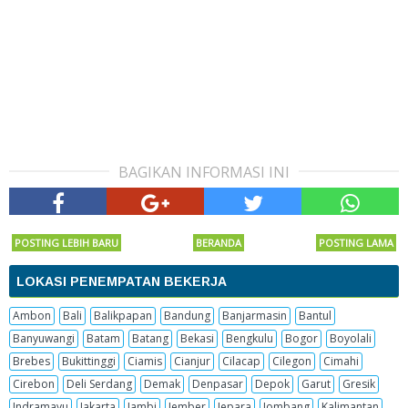
BAGIKAN INFORMASI INI
POSTING LEBIH BARU
BERANDA
POSTING LAMA
LOKASI PENEMPATAN BEKERJA
Ambon
Bali
Balikpapan
Bandung
Banjarmasin
Bantul
Banyuwangi
Batam
Batang
Bekasi
Bengkulu
Bogor
Boyolali
Brebes
Bukittinggi
Ciamis
Cianjur
Cilacap
Cilegon
Cimahi
Cirebon
Deli Serdang
Demak
Denpasar
Depok
Garut
Gresik
Indramayu
Jakarta
Jambi
Jember
Jepara
Jombang
Kalimantan