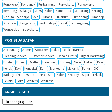
Ponorogo
Pontianak
Purbalingga
Purwakarta
Purwokerto
Rembang
Salatiga
Sales
Salon
Samarinda
Semarang
Serang
Sibolga
Sidoarjo
Solo
Subang
Sukabumi
Sumedang
Sumenep
Surabaya
Tangerang
Tasikmalaya
Tegal
Temanggung
Wonosobo
Yogyakarta
POSISI JABATAN
Accounting
Admin
Apoteker
Baker
Bank
Barista
Cleaning Service
Customer Service
Desain Grafis
Digital Marketing
Dokter
Dosen
Drafter
Frontliner
Gudang
Guru
Helper
Kasir
Kenek
Koki
Konveksi
Kurir
Marketing
Mekanik
Parkir
QC
Radiografer
Restoran
SPB
SPG
Salon
Security
Supir
Teknik
Teknisi
Toko
Waiters
Waitress
ARSIP LOKER