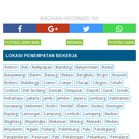
BAGIKAN INFORMASI INI
POSTING LEBIH BARU
BERANDA
POSTING LAMA
LOKASI PENEMPATAN BEKERJA
Ambon
Bali
Balikpapan
Bandung
Banjarmasin
Bantul
Banyuwangi
Batam
Batang
Bekasi
Bengkulu
Bogor
Boyolali
Brebes
Bukittinggi
Ciamis
Cianjur
Cilacap
Cilegon
Cimahi
Cirebon
Deli Serdang
Demak
Denpasar
Depok
Garut
Gresik
Indramayu
Jakarta
Jambi
Jember
Jepara
Jombang
Kalimantan
Karawang
Kebumen
Kediri
Kendal
Klaten
Kudus
Kuningan
Kupang
Lamongan
Lampung
Lombok
Lumajang
Madiun
Magelang
Majalengka
Makassar
Malang
Manado
Medan
Mojokerto
Ngawi
Padang
Palembang
Palu
Pandeglang
Pangandaran
Pasuruan
Pati
Pekalongan
Pekanbaru
Pemalang