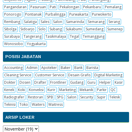
Pangandaran
Pasuruan
Pati
Pekalongan
Pekanbaru
Pemalang
Ponorogo
Pontianak
Purbalingga
Purwakarta
Purwokerto
Rembang
Salatiga
Sales
Salon
Samarinda
Semarang
Serang
Sibolga
Sidoarjo
Solo
Subang
Sukabumi
Sumedang
Sumenep
Surabaya
Tangerang
Tasikmalaya
Tegal
Temanggung
Wonosobo
Yogyakarta
POSISI JABATAN
Accounting
Admin
Apoteker
Baker
Bank
Barista
Cleaning Service
Customer Service
Desain Grafis
Digital Marketing
Dokter
Dosen
Drafter
Frontliner
Gudang
Guru
Helper
Kasir
Kenek
Koki
Konveksi
Kurir
Marketing
Mekanik
Parkir
QC
Radiografer
Restoran
SPB
SPG
Salon
Security
Supir
Teknik
Teknisi
Toko
Waiters
Waitress
ARSIP LOKER