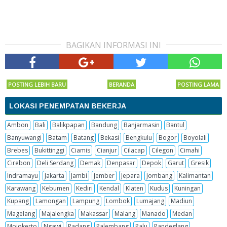
BAGIKAN INFORMASI INI
POSTING LEBIH BARU
BERANDA
POSTING LAMA
LOKASI PENEMPATAN BEKERJA
Ambon
Bali
Balikpapan
Bandung
Banjarmasin
Bantul
Banyuwangi
Batam
Batang
Bekasi
Bengkulu
Bogor
Boyolali
Brebes
Bukittinggi
Ciamis
Cianjur
Cilacap
Cilegon
Cimahi
Cirebon
Deli Serdang
Demak
Denpasar
Depok
Garut
Gresik
Indramayu
Jakarta
Jambi
Jember
Jepara
Jombang
Kalimantan
Karawang
Kebumen
Kediri
Kendal
Klaten
Kudus
Kuningan
Kupang
Lamongan
Lampung
Lombok
Lumajang
Madiun
Magelang
Majalengka
Makassar
Malang
Manado
Medan
Mojokerto
Ngawi
Padang
Palembang
Palu
Pandeglang