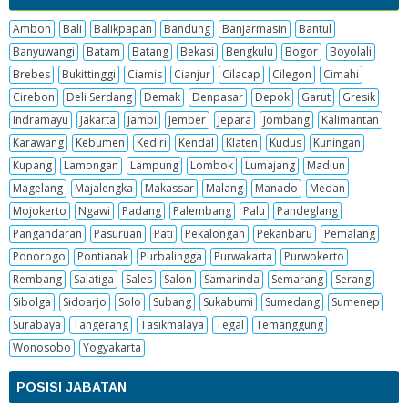
Ambon
Bali
Balikpapan
Bandung
Banjarmasin
Bantul
Banyuwangi
Batam
Batang
Bekasi
Bengkulu
Bogor
Boyolali
Brebes
Bukittinggi
Ciamis
Cianjur
Cilacap
Cilegon
Cimahi
Cirebon
Deli Serdang
Demak
Denpasar
Depok
Garut
Gresik
Indramayu
Jakarta
Jambi
Jember
Jepara
Jombang
Kalimantan
Karawang
Kebumen
Kediri
Kendal
Klaten
Kudus
Kuningan
Kupang
Lamongan
Lampung
Lombok
Lumajang
Madiun
Magelang
Majalengka
Makassar
Malang
Manado
Medan
Mojokerto
Ngawi
Padang
Palembang
Palu
Pandeglang
Pangandaran
Pasuruan
Pati
Pekalongan
Pekanbaru
Pemalang
Ponorogo
Pontianak
Purbalingga
Purwakarta
Purwokerto
Rembang
Salatiga
Sales
Salon
Samarinda
Semarang
Serang
Sibolga
Sidoarjo
Solo
Subang
Sukabumi
Sumedang
Sumenep
Surabaya
Tangerang
Tasikmalaya
Tegal
Temanggung
Wonosobo
Yogyakarta
POSISI JABATAN