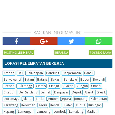
BAGIKAN INFORMASI INI
POSTING LEBIH BARU
BERANDA
POSTING LAMA
LOKASI PENEMPATAN BEKERJA
Ambon
Bali
Balikpapan
Bandung
Banjarmasin
Bantul
Banyuwangi
Batam
Batang
Bekasi
Bengkulu
Bogor
Boyolali
Brebes
Bukittinggi
Ciamis
Cianjur
Cilacap
Cilegon
Cimahi
Cirebon
Deli Serdang
Demak
Denpasar
Depok
Garut
Gresik
Indramayu
Jakarta
Jambi
Jember
Jepara
Jombang
Kalimantan
Karawang
Kebumen
Kediri
Kendal
Klaten
Kudus
Kuningan
Kupang
Lamongan
Lampung
Lombok
Lumajang
Madiun