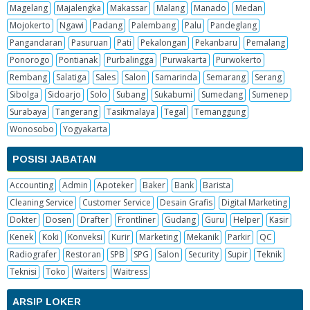
Magelang
Majalengka
Makassar
Malang
Manado
Medan
Mojokerto
Ngawi
Padang
Palembang
Palu
Pandeglang
Pangandaran
Pasuruan
Pati
Pekalongan
Pekanbaru
Pemalang
Ponorogo
Pontianak
Purbalingga
Purwakarta
Purwokerto
Rembang
Salatiga
Sales
Salon
Samarinda
Semarang
Serang
Sibolga
Sidoarjo
Solo
Subang
Sukabumi
Sumedang
Sumenep
Surabaya
Tangerang
Tasikmalaya
Tegal
Temanggung
Wonosobo
Yogyakarta
POSISI JABATAN
Accounting
Admin
Apoteker
Baker
Bank
Barista
Cleaning Service
Customer Service
Desain Grafis
Digital Marketing
Dokter
Dosen
Drafter
Frontliner
Gudang
Guru
Helper
Kasir
Kenek
Koki
Konveksi
Kurir
Marketing
Mekanik
Parkir
QC
Radiografer
Restoran
SPB
SPG
Salon
Security
Supir
Teknik
Teknisi
Toko
Waiters
Waitress
ARSIP LOKER