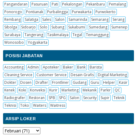
Pangandaran
Pasuruan
Pati
Pekalongan
Pekanbaru
Pemalang
Ponorogo
Pontianak
Purbalingga
Purwakarta
Purwokerto
Rembang
Salatiga
Sales
Salon
Samarinda
Semarang
Serang
Sibolga
Sidoarjo
Solo
Subang
Sukabumi
Sumedang
Sumenep
Surabaya
Tangerang
Tasikmalaya
Tegal
Temanggung
Wonosobo
Yogyakarta
POSISI JABATAN
Accounting
Admin
Apoteker
Baker
Bank
Barista
Cleaning Service
Customer Service
Desain Grafis
Digital Marketing
Dokter
Dosen
Drafter
Frontliner
Gudang
Guru
Helper
Kasir
Kenek
Koki
Konveksi
Kurir
Marketing
Mekanik
Parkir
QC
Radiografer
Restoran
SPB
SPG
Salon
Security
Supir
Teknik
Teknisi
Toko
Waiters
Waitress
ARSIP LOKER