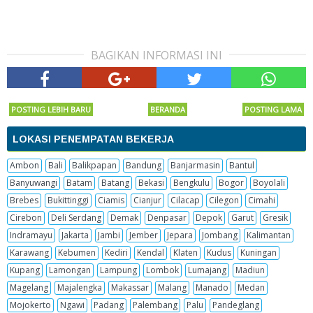
BAGIKAN INFORMASI INI
POSTING LEBIH BARU
BERANDA
POSTING LAMA
LOKASI PENEMPATAN BEKERJA
Ambon
Bali
Balikpapan
Bandung
Banjarmasin
Bantul
Banyuwangi
Batam
Batang
Bekasi
Bengkulu
Bogor
Boyolali
Brebes
Bukittinggi
Ciamis
Cianjur
Cilacap
Cilegon
Cimahi
Cirebon
Deli Serdang
Demak
Denpasar
Depok
Garut
Gresik
Indramayu
Jakarta
Jambi
Jember
Jepara
Jombang
Kalimantan
Karawang
Kebumen
Kediri
Kendal
Klaten
Kudus
Kuningan
Kupang
Lamongan
Lampung
Lombok
Lumajang
Madiun
Magelang
Majalengka
Makassar
Malang
Manado
Medan
Mojokerto
Ngawi
Padang
Palembang
Palu
Pandeglang