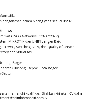
nformatika.
un pengalaman dalam bidang yang sesuai untuk
Windows
ertifikat CISCO Networks (CCNA/CCNP)
stem MIKROTIK dan UNIFI dengan Baik
Firewall, Switching, VPN, dan Quality of Service
ctory dan Virtualisasi
ibinong, Bogor
di daerah Cibinong, Depok, Kota Bogor
in-Sabtu
i serta memenuhi kualifikasi. Silahkan kirimkan CV dalm
uitment@riaindahmandiri.com
&