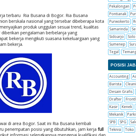
Pekalongan
P
Pontianak
Pur
ja terbaru Ria Busana di Bogor. Ria Busana
hion berskala nasional yang tersebar dibeberapa kota
Purwokerto
R
 menyajikan produk unggulan sesuai trend, kualitas
Samarinda
S
 diberikan pengalaman berbelanja yang
Sidoarjo
Solo
at bekerja mengikuti suasana kekeluargaan yang
am bekerja.
Sumenep
Sur
Tegal
Teman
POSISI JA
Accounting
A
Barista
Cleani
Desain Grafis
Drafter
Frontl
Kasir
Kenek
Mekanik
Parki
SPB
SPG
Sal
i di area Bogor. Saat ini Ria Busana kembali
u penempatan posisi yang dibutuhkan, jam kerja
full
Teknisi
Toko
rikut informasi selengkapnya mengenai kualifikasi dan