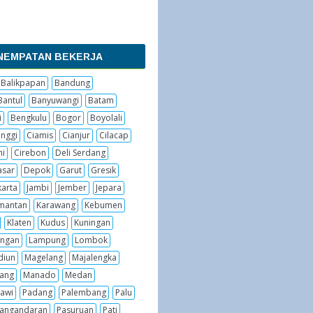
NEMPATAN BEKERJA
Balikpapan
Bandung
Bantul
Banyuwangi
Batam
i
Bengkulu
Bogor
Boyolali
inggi
Ciamis
Cianjur
Cilacap
hi
Cirebon
Deli Serdang
sar
Depok
Garut
Gresik
karta
Jambi
Jember
Jepara
imantan
Karawang
Kebumen
Klaten
Kudus
Kuningan
ngan
Lampung
Lombok
diun
Magelang
Majalengka
ang
Manado
Medan
awi
Padang
Palembang
Palu
angandaran
Pasuruan
Pati