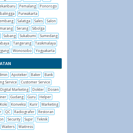
ekanbaru
Pemalang
Ponorogo
balingga
Purwakarta
embang
Salatiga
Sales
Salon
emarang
Serang
Sibolga
Subang
Sukabumi
Sumedang
abaya
Tangerang
Tasikmalaya
ggung
Wonosobo
Yogyakarta
BATAN
dmin
Apoteker
Baker
Bank
ng Service
Customer Service
Digital Marketing
Dokter
Dosen
iner
Gudang
Guru
Helper
Koki
Konveksi
Kurir
Marketing
r
QC
Radiografer
Restoran
on
Security
Supir
Teknik
Waiters
Waitress