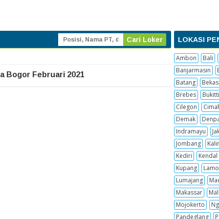
LOKASI PE
Ambon
Bali
Banjarmasin
a Bogor Februari 2021
Batang
Bekas
Brebes
Bukitt
Cilegon
Cima
Demak
Denpa
Indramayu
Ja
Jombang
Kal
Kediri
Kendal
Kupang
Lamo
Lumajang
Ma
Makassar
Mal
Mojokerto
Ng
Pandeglang
P