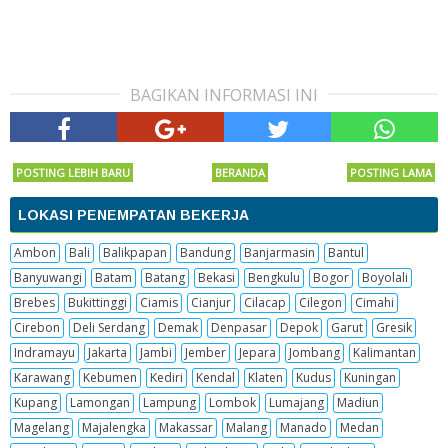
BAGIKAN INFORMASI INI
POSTING LEBIH BARU
BERANDA
POSTING LAMA
LOKASI PENEMPATAN BEKERJA
Ambon
Bali
Balikpapan
Bandung
Banjarmasin
Bantul
Banyuwangi
Batam
Batang
Bekasi
Bengkulu
Bogor
Boyolali
Brebes
Bukittinggi
Ciamis
Cianjur
Cilacap
Cilegon
Cimahi
Cirebon
Deli Serdang
Demak
Denpasar
Depok
Garut
Gresik
Indramayu
Jakarta
Jambi
Jember
Jepara
Jombang
Kalimantan
Karawang
Kebumen
Kediri
Kendal
Klaten
Kudus
Kuningan
Kupang
Lamongan
Lampung
Lombok
Lumajang
Madiun
Magelang
Majalengka
Makassar
Malang
Manado
Medan