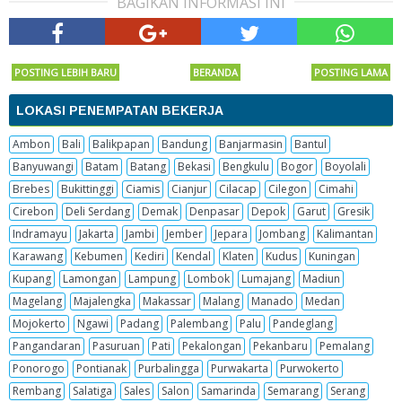
BAGIKAN INFORMASI INI
POSTING LEBIH BARU
BERANDA
POSTING LAMA
LOKASI PENEMPATAN BEKERJA
Ambon
Bali
Balikpapan
Bandung
Banjarmasin
Bantul
Banyuwangi
Batam
Batang
Bekasi
Bengkulu
Bogor
Boyolali
Brebes
Bukittinggi
Ciamis
Cianjur
Cilacap
Cilegon
Cimahi
Cirebon
Deli Serdang
Demak
Denpasar
Depok
Garut
Gresik
Indramayu
Jakarta
Jambi
Jember
Jepara
Jombang
Kalimantan
Karawang
Kebumen
Kediri
Kendal
Klaten
Kudus
Kuningan
Kupang
Lamongan
Lampung
Lombok
Lumajang
Madiun
Magelang
Majalengka
Makassar
Malang
Manado
Medan
Mojokerto
Ngawi
Padang
Palembang
Palu
Pandeglang
Pangandaran
Pasuruan
Pati
Pekalongan
Pekanbaru
Pemalang
Ponorogo
Pontianak
Purbalingga
Purwakarta
Purwokerto
Rembang
Salatiga
Sales
Salon
Samarinda
Semarang
Serang