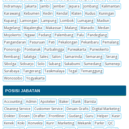
Indramayu
Jakarta
Jambi
Jember
Jepara
Jombang
Kalimantan
Karawang
Kebumen
Kediri
Kendal
Klaten
Kudus
Kuningan
Kupang
Lamongan
Lampung
Lombok
Lumajang
Madiun
Magelang
Majalengka
Makassar
Malang
Manado
Medan
Mojokerto
Ngawi
Padang
Palembang
Palu
Pandeglang
Pangandaran
Pasuruan
Pati
Pekalongan
Pekanbaru
Pemalang
Ponorogo
Pontianak
Purbalingga
Purwakarta
Purwokerto
Rembang
Salatiga
Sales
Salon
Samarinda
Semarang
Serang
Sibolga
Sidoarjo
Solo
Subang
Sukabumi
Sumedang
Sumenep
Surabaya
Tangerang
Tasikmalaya
Tegal
Temanggung
Wonosobo
Yogyakarta
POSISI JABATAN
Accounting
Admin
Apoteker
Baker
Bank
Barista
Cleaning Service
Customer Service
Desain Grafis
Digital Marketing
Dokter
Dosen
Drafter
Frontliner
Gudang
Guru
Helper
Kasir
Kenek
Koki
Konveksi
Kurir
Marketing
Mekanik
Parkir
QC