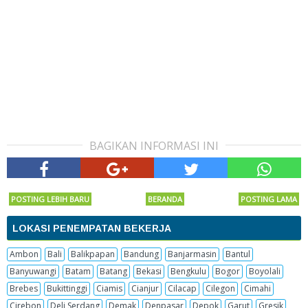
BAGIKAN INFORMASI INI
POSTING LEBIH BARU
BERANDA
POSTING LAMA
LOKASI PENEMPATAN BEKERJA
Ambon
Bali
Balikpapan
Bandung
Banjarmasin
Bantul
Banyuwangi
Batam
Batang
Bekasi
Bengkulu
Bogor
Boyolali
Brebes
Bukittinggi
Ciamis
Cianjur
Cilacap
Cilegon
Cimahi
Cirebon
Deli Serdang
Demak
Denpasar
Depok
Garut
Gresik