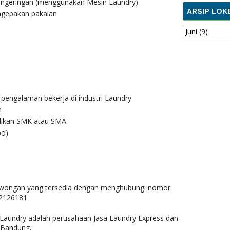
engeringan (menggunakan Mesin Laundry)
ARSIP LOK
engepakan pakaian
pengalaman bekerja di industri Laundry
n
dikan SMK atau SMA
po)
lowongan yang tersedia dengan menghubungi nomor
2126181
 Laundry adalah perusahaan Jasa Laundry Express dan
h Bandung.