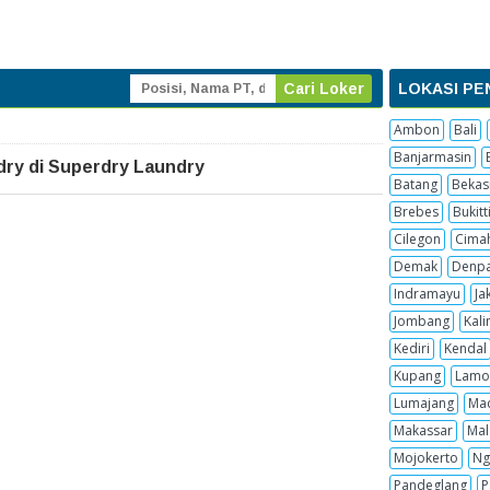
LOKASI PE
Ambon
Bali
Banjarmasin
ry di Superdry Laundry
Batang
Bekas
Brebes
Bukitt
Cilegon
Cima
Demak
Denpa
Indramayu
Ja
Jombang
Kal
Kediri
Kendal
Kupang
Lamo
Lumajang
Ma
Makassar
Mal
Mojokerto
Ng
Pandeglang
P