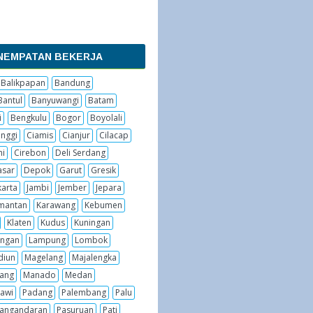
NEMPATAN BEKERJA
Balikpapan
Bandung
Bantul
Banyuwangi
Batam
i
Bengkulu
Bogor
Boyolali
inggi
Ciamis
Cianjur
Cilacap
hi
Cirebon
Deli Serdang
sar
Depok
Garut
Gresik
karta
Jambi
Jember
Jepara
imantan
Karawang
Kebumen
Klaten
Kudus
Kuningan
ngan
Lampung
Lombok
diun
Magelang
Majalengka
ang
Manado
Medan
awi
Padang
Palembang
Palu
angandaran
Pasuruan
Pati