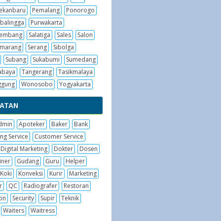
ekanbaru
Pemalang
Ponorogo
balingga
Purwakarta
embang
Salatiga
Sales
Salon
emarang
Serang
Sibolga
Subang
Sukabumi
Sumedang
abaya
Tangerang
Tasikmalaya
ggung
Wonosobo
Yogyakarta
BATAN
dmin
Apoteker
Baker
Bank
ng Service
Customer Service
Digital Marketing
Dokter
Dosen
iner
Gudang
Guru
Helper
Koki
Konveksi
Kurir
Marketing
r
QC
Radiografer
Restoran
on
Security
Supir
Teknik
Waiters
Waitress