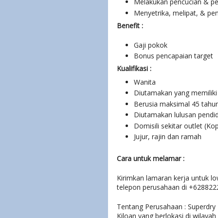
Melakukan pencucian & p
Menyetrika, melipat, & p
Benefit :
Gaji pokok
Bonus pencapaian target
Kualifikasi :
Wanita
Diutamakan yang memiliki 
Berusia maksimal 45 tahu
Diutamakan lulusan pendi
Domisili sekitar outlet (Ko
Jujur, rajin dan ramah
Cara untuk melamar :
Kirimkan lamaran kerja untuk 
telepon perusahaan di
+628822
Tentang Perusahaan :
Superdry
Kiloan yang berlokasi di wilaya