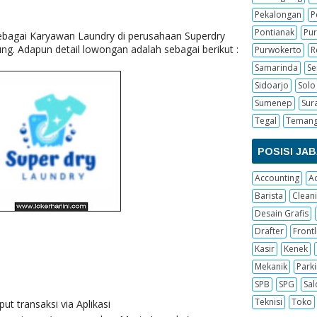
Pekalongan
P
Pontianak
Pur
ebagai Karyawan Laundry di perusahaan Superdry
ng. Adapun detail lowongan adalah sebagai berikut :
Purwokerto
R
Samarinda
S
Sidoarjo
Solo
Sumenep
Sur
Tegal
Teman
POSISI JA
Accounting
A
Barista
Cleani
Desain Grafis
Drafter
Frontl
Kasir
Kenek
Mekanik
Parki
SPB
SPG
Sal
Teknisi
Toko
ut transaksi via Aplikasi