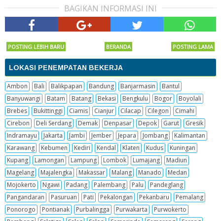
BAGIKAN INFORMASI INI
POSTING LEBIH BARU
BERANDA
POSTING LAMA
LOKASI PENEMPATAN BEKERJA
Ambon
Bali
Balikpapan
Bandung
Banjarmasin
Bantul
Banyuwangi
Batam
Batang
Bekasi
Bengkulu
Bogor
Boyolali
Brebes
Bukittinggi
Ciamis
Cianjur
Cilacap
Cilegon
Cimahi
Cirebon
Deli Serdang
Demak
Denpasar
Depok
Garut
Gresik
Indramayu
Jakarta
Jambi
Jember
Jepara
Jombang
Kalimantan
Karawang
Kebumen
Kediri
Kendal
Klaten
Kudus
Kuningan
Kupang
Lamongan
Lampung
Lombok
Lumajang
Madiun
Magelang
Majalengka
Makassar
Malang
Manado
Medan
Mojokerto
Ngawi
Padang
Palembang
Palu
Pandeglang
Pangandaran
Pasuruan
Pati
Pekalongan
Pekanbaru
Pemalang
Ponorogo
Pontianak
Purbalingga
Purwakarta
Purwokerto