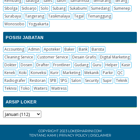
Rembang
Salatiga
Sales
Salon
Samarinda
Semarang
Serang
Sibolga
Sidoarjo
Solo
Subang
Sukabumi
Sumedang
Sumenep
Surabaya
Tangerang
Tasikmalaya
Tegal
Temanggung
Wonosobo
Yogyakarta
POSISI JABATAN
Accounting
Admin
Apoteker
Baker
Bank
Barista
Cleaning Service
Customer Service
Desain Grafis
Digital Marketing
Dokter
Dosen
Drafter
Frontliner
Gudang
Guru
Helper
Kasir
Kenek
Koki
Konveksi
Kurir
Marketing
Mekanik
Parkir
QC
Radiografer
Restoran
SPB
SPG
Salon
Security
Supir
Teknik
Teknisi
Toko
Waiters
Waitress
ARSIP LOKER
COPYRIGHT 2023
LOKERHARIINI.COM
TENTANG KAMI
|
PRIVACY POLICY
|
DISCLAIMER