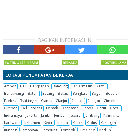
BAGIKAN INFORMASI INI
POSTING LEBIH BARU
BERANDA
POSTING LAMA
LOKASI PENEMPATAN BEKERJA
Ambon
Bali
Balikpapan
Bandung
Banjarmasin
Bantul
Banyuwangi
Batam
Batang
Bekasi
Bengkulu
Bogor
Boyolali
Brebes
Bukittinggi
Ciamis
Cianjur
Cilacap
Cilegon
Cimahi
Cirebon
Deli Serdang
Demak
Denpasar
Depok
Garut
Gresik
Indramayu
Jakarta
Jambi
Jember
Jepara
Jombang
Kalimantan
Karawang
Kebumen
Kediri
Kendal
Klaten
Kudus
Kuningan
Kupang
Lamongan
Lampung
Lombok
Lumajang
Madiun