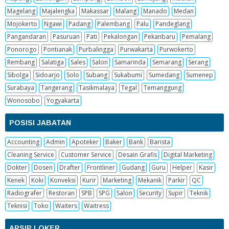
Magelang
Majalengka
Makassar
Malang
Manado
Medan
Mojokerto
Ngawi
Padang
Palembang
Palu
Pandeglang
Pangandaran
Pasuruan
Pati
Pekalongan
Pekanbaru
Pemalang
Ponorogo
Pontianak
Purbalingga
Purwakarta
Purwokerto
Rembang
Salatiga
Sales
Salon
Samarinda
Semarang
Serang
Sibolga
Sidoarjo
Solo
Subang
Sukabumi
Sumedang
Sumenep
Surabaya
Tangerang
Tasikmalaya
Tegal
Temanggung
Wonosobo
Yogyakarta
POSISI JABATAN
Accounting
Admin
Apoteker
Baker
Bank
Barista
Cleaning Service
Customer Service
Desain Grafis
Digital Marketing
Dokter
Dosen
Drafter
Frontliner
Gudang
Guru
Helper
Kasir
Kenek
Koki
Konveksi
Kurir
Marketing
Mekanik
Parkir
QC
Radiografer
Restoran
SPB
SPG
Salon
Security
Supir
Teknik
Teknisi
Toko
Waiters
Waitress
ARSIP LOKER