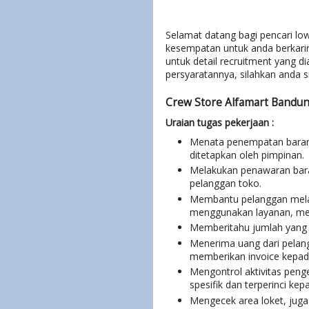
Selamat datang bagi pencari low
kesempatan untuk anda berkarir
untuk detail recruitment yang 
persyaratannya, silahkan anda si
Crew Store Alfamart Bandun
Uraian tugas pekerjaan :
Menata penempatan barang
ditetapkan oleh pimpinan.
Melakukan penawaran bar
pelanggan toko.
Membantu pelanggan mela
menggunakan layanan, mem
Memberitahu jumlah yang 
Menerima uang dari pelan
memberikan invoice kepad
Mengontrol aktivitas pen
spesifik dan terperinci k
Mengecek area loket, jug