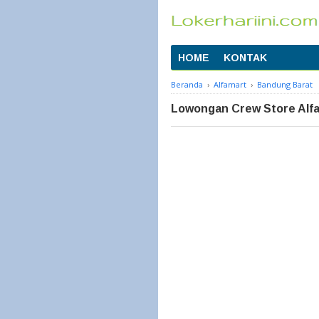
HOME
KONTAK
Beranda
›
Alfamart
›
Bandung Barat
Lowongan Crew Store Alf