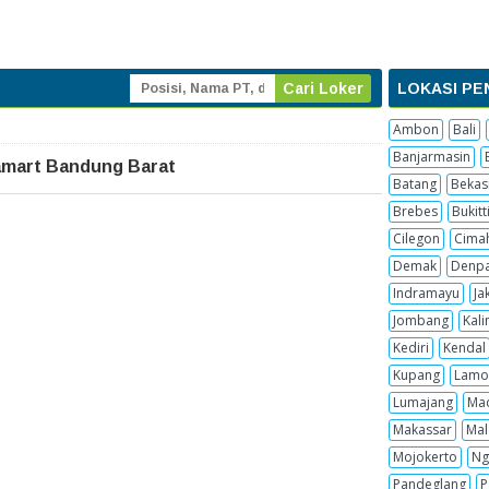
LOKASI PE
Ambon
Bali
Banjarmasin
amart Bandung Barat
Batang
Bekas
Brebes
Bukitt
Cilegon
Cima
Demak
Denpa
Indramayu
Ja
Jombang
Kal
Kediri
Kendal
Kupang
Lamo
Lumajang
Ma
Makassar
Mal
Mojokerto
Ng
Pandeglang
P