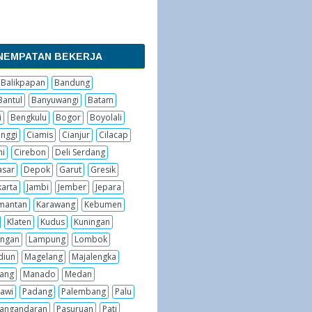
NEMPATAN BEKERJA
Balikpapan
Bandung
Bantul
Banyuwangi
Batam
i
Bengkulu
Bogor
Boyolali
inggi
Ciamis
Cianjur
Cilacap
hi
Cirebon
Deli Serdang
sar
Depok
Garut
Gresik
karta
Jambi
Jember
Jepara
imantan
Karawang
Kebumen
Klaten
Kudus
Kuningan
ngan
Lampung
Lombok
diun
Magelang
Majalengka
ang
Manado
Medan
awi
Padang
Palembang
Palu
angandaran
Pasuruan
Pati