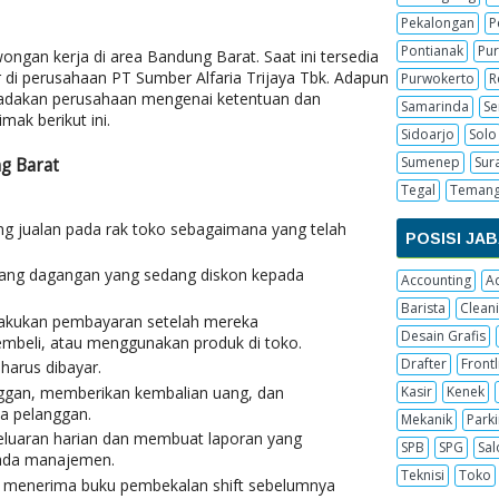
Pekalongan
P
Pontianak
Pur
ongan kerja di area Bandung Barat. Saat ini tersedia
 di perusahaan PT Sumber Alfaria Trijaya Tbk. Adapun
Purwokerto
R
diadakan perusahaan mengenai ketentuan dan
Samarinda
S
mak berikut ini.
Sidoarjo
Solo
Sumenep
Sur
g Barat
Tegal
Teman
 jualan pada rak toko sebagaimana yang telah
POSISI JA
ang dagangan yang sedang diskon kepada
Accounting
A
Barista
Cleani
kukan pembayaran setelah mereka
Desain Grafis
beli, atau menggunakan produk di toko.
Drafter
Frontl
harus dibayar.
ggan, memberikan kembalian uang, dan
Kasir
Kenek
a pelanggan.
Mekanik
Parki
geluaran harian dan membuat laporan yang
SPB
SPG
Sal
epada manajemen.
Teknisi
Toko
a menerima buku pembekalan shift sebelumnya