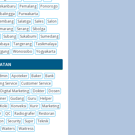
ekanbaru
Pemalang
Ponorogo
balingga
Purwakarta
embang
Salatiga
Sales
Salon
emarang
Serang
Sibolga
Subang
Sukabumi
Sumedang
abaya
Tangerang
Tasikmalaya
ggung
Wonosobo
Yogyakarta
BATAN
dmin
Apoteker
Baker
Bank
ng Service
Customer Service
Digital Marketing
Dokter
Dosen
iner
Gudang
Guru
Helper
Koki
Konveksi
Kurir
Marketing
r
QC
Radiografer
Restoran
on
Security
Supir
Teknik
Waiters
Waitress