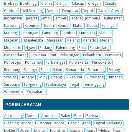
Brebes
Bukittinggi
Ciamis
Cianjur
Cilacap
Cilegon
Cimahi
Cirebon
Deli Serdang
Demak
Denpasar
Depok
Garut
Gresik
Indramayu
Jakarta
Jambi
Jember
Jepara
Jombang
Kalimantan
Karawang
Kebumen
Kediri
Kendal
Klaten
Kudus
Kuningan
Kupang
Lamongan
Lampung
Lombok
Lumajang
Madiun
Magelang
Majalengka
Makassar
Malang
Manado
Medan
Mojokerto
Ngawi
Padang
Palembang
Palu
Pandeglang
Pangandaran
Pasuruan
Pati
Pekalongan
Pekanbaru
Pemalang
Ponorogo
Pontianak
Purbalingga
Purwakarta
Purwokerto
Rembang
Salatiga
Sales
Salon
Samarinda
Semarang
Serang
Sibolga
Sidoarjo
Solo
Subang
Sukabumi
Sumedang
Sumenep
Surabaya
Tangerang
Tasikmalaya
Tegal
Temanggung
Wonosobo
Yogyakarta
POSISI JABATAN
Accounting
Admin
Apoteker
Baker
Bank
Barista
Cleaning Service
Customer Service
Desain Grafis
Digital Marketing
Dokter
Dosen
Drafter
Frontliner
Gudang
Guru
Helper
Kasir