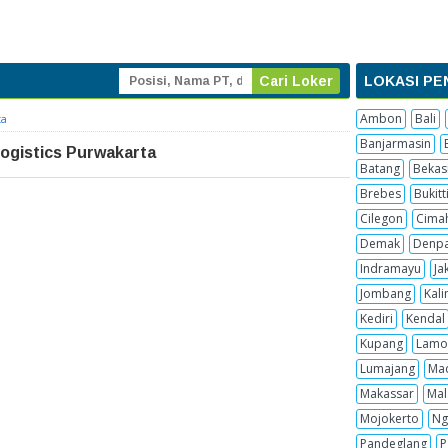
LOKASI PE
Ambon
Bali
ta
Banjarmasin
ogistics Purwakarta
Batang
Bekas
Brebes
Bukitt
Cilegon
Cima
Demak
Denpa
Indramayu
Ja
Jombang
Kal
Kediri
Kendal
Kupang
Lamo
Lumajang
Ma
Makassar
Mal
Mojokerto
Ng
Pandeglang
P