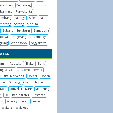
ekanbaru
Pemalang
Ponorogo
balingga
Purwakarta
embang
Salatiga
Sales
Salon
emarang
Serang
Sibolga
Subang
Sukabumi
Sumedang
abaya
Tangerang
Tasikmalaya
ggung
Wonosobo
Yogyakarta
BATAN
dmin
Apoteker
Baker
Bank
ng Service
Customer Service
Digital Marketing
Dokter
Dosen
iner
Gudang
Guru
Helper
Koki
Konveksi
Kurir
Marketing
r
QC
Radiografer
Restoran
on
Security
Supir
Teknik
Waiters
Waitress