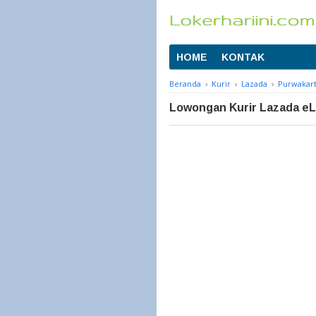
HOME
KONTAK
Beranda
›
Kurir
›
Lazada
›
Purwakar
Lowongan Kurir Lazada eL