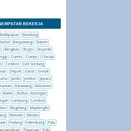
NEMPATAN BEKERJA
Balikpapan
Bandung
Bantul
Banyuwangi
Batam
i
Bengkulu
Bogor
Boyolali
inggi
Ciamis
Cianjur
Cilacap
hi
Cirebon
Deli Serdang
sar
Depok
Garut
Gresik
karta
Jambi
Jember
Jepara
imantan
Karawang
Kebumen
Klaten
Kudus
Kuningan
ngan
Lampung
Lombok
diun
Magelang
Majalengka
ang
Manado
Medan
awi
Padang
Palembang
Palu
angandaran
Pasuruan
Pati