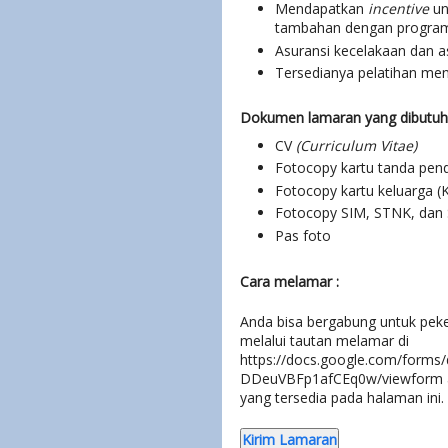
Mendapatkan
incentive
un
tambahan dengan program 
Asuransi kecelakaan dan a
Tersedianya pelatihan me
Dokumen lamaran yang dibutuh
CV
(
Curriculum Vitae)
Fotocopy kartu tanda pen
Fotocopy kartu keluarga (
Fotocopy SIM, STNK, dan
Pas foto
Cara melamar :
Anda bisa bergabung untuk peke
melalui tautan melamar di
https://docs.google.com/for
DDeuVBFp1afCEq0w/viewform at
yang tersedia pada halaman ini.
Kirim Lamaran