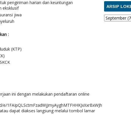
tuk pengiriman harian dan keuntungan
ARSIP LOK
eksklusif
suransi jiwa
nyeluruh
kan :
duduk (KTP)
KK)
 SKCK
rjaan ini dengan melakukan pendaftaran online
ms/d/e/1FAIpQLSctmFzadWjJmyAyghMTFHHKJxXxrBxWJh
au dapat diakses langsung melalui tombol lamar