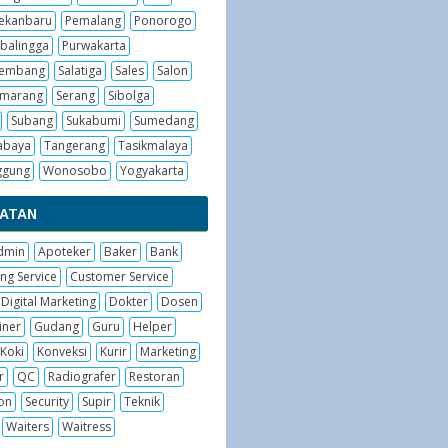
ekanbaru
Pemalang
Ponorogo
balingga
Purwakarta
embang
Salatiga
Sales
Salon
emarang
Serang
Sibolga
Subang
Sukabumi
Sumedang
abaya
Tangerang
Tasikmalaya
ggung
Wonosobo
Yogyakarta
BATAN
dmin
Apoteker
Baker
Bank
ng Service
Customer Service
Digital Marketing
Dokter
Dosen
iner
Gudang
Guru
Helper
Koki
Konveksi
Kurir
Marketing
r
QC
Radiografer
Restoran
on
Security
Supir
Teknik
Waiters
Waitress