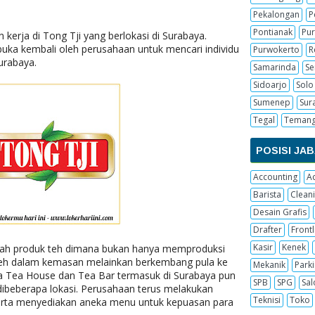
Pekalongan
P
Pontianak
Pur
 kerja di Tong Tji yang berlokasi di Surabaya.
uka kembali oleh perusahaan untuk mencari individu
Purwokerto
R
urabaya.
Samarinda
S
Sidoarjo
Solo
Sumenep
Sur
Tegal
Teman
POSISI JA
Accounting
A
Barista
Cleani
Desain Grafis
Drafter
Frontl
Kasir
Kenek
uah produk teh dimana bukan hanya memproduksi
 teh dalam kemasan melainkan berkembang pula ke
Mekanik
Parki
ma Tea House dan Tea Bar termasuk di Surabaya pun
SPB
SPG
Sal
 dibeberapa lokasi. Perusahaan terus melakukan
Teknisi
Toko
serta menyediakan aneka menu untuk kepuasan para