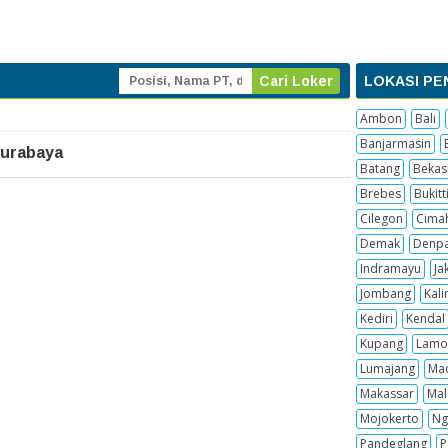
LOKASI PE
Ambon
Bali
Banjarmasin
Surabaya
Batang
Bekas
Brebes
Bukitt
Cilegon
Cima
Demak
Denpa
Indramayu
Ja
Jombang
Kal
Kediri
Kendal
Kupang
Lamo
Lumajang
Ma
Makassar
Mal
Mojokerto
Ng
Pandeglang
P