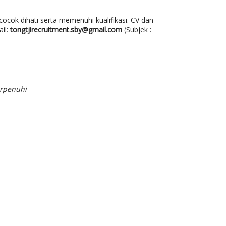
 cocok dihati serta memenuhi kualifikasi. CV dan
il:
tongtjirecruitment.sby@gmail.com
(Subjek :
erpenuhi