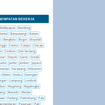
NEMPATAN BEKERJA
Balikpapan
Bandung
Bantul
Banyuwangi
Batam
i
Bengkulu
Bogor
Boyolali
inggi
Ciamis
Cianjur
Cilacap
hi
Cirebon
Deli Serdang
sar
Depok
Garut
Gresik
karta
Jambi
Jember
Jepara
imantan
Karawang
Kebumen
Klaten
Kudus
Kuningan
ngan
Lampung
Lombok
diun
Magelang
Majalengka
ang
Manado
Medan
awi
Padang
Palembang
Palu
angandaran
Pasuruan
Pati