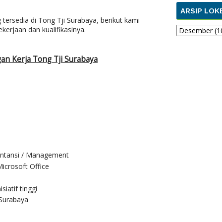
ARSIP LOK
 tersedia di Tong Tji Surabaya, berikut kami
kerjaan dan kualifikasinya.
an Kerja Tong Tji Surabaya
untansi / Management
crosoft Office
iatif tinggi
Surabaya