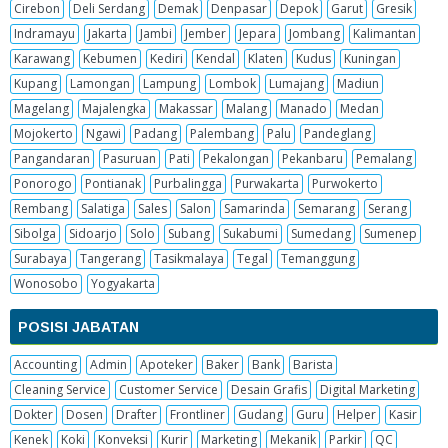
Cirebon
Deli Serdang
Demak
Denpasar
Depok
Garut
Gresik
Indramayu
Jakarta
Jambi
Jember
Jepara
Jombang
Kalimantan
Karawang
Kebumen
Kediri
Kendal
Klaten
Kudus
Kuningan
Kupang
Lamongan
Lampung
Lombok
Lumajang
Madiun
Magelang
Majalengka
Makassar
Malang
Manado
Medan
Mojokerto
Ngawi
Padang
Palembang
Palu
Pandeglang
Pangandaran
Pasuruan
Pati
Pekalongan
Pekanbaru
Pemalang
Ponorogo
Pontianak
Purbalingga
Purwakarta
Purwokerto
Rembang
Salatiga
Sales
Salon
Samarinda
Semarang
Serang
Sibolga
Sidoarjo
Solo
Subang
Sukabumi
Sumedang
Sumenep
Surabaya
Tangerang
Tasikmalaya
Tegal
Temanggung
Wonosobo
Yogyakarta
POSISI JABATAN
Accounting
Admin
Apoteker
Baker
Bank
Barista
Cleaning Service
Customer Service
Desain Grafis
Digital Marketing
Dokter
Dosen
Drafter
Frontliner
Gudang
Guru
Helper
Kasir
Kenek
Koki
Konveksi
Kurir
Marketing
Mekanik
Parkir
QC