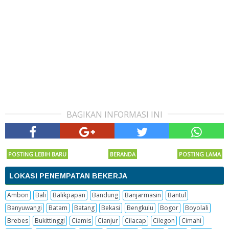
BAGIKAN INFORMASI INI
POSTING LEBIH BARU
BERANDA
POSTING LAMA
LOKASI PENEMPATAN BEKERJA
Ambon
Bali
Balikpapan
Bandung
Banjarmasin
Bantul
Banyuwangi
Batam
Batang
Bekasi
Bengkulu
Bogor
Boyolali
Brebes
Bukittinggi
Ciamis
Cianjur
Cilacap
Cilegon
Cimahi